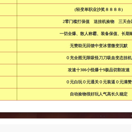
(轻变单职业沙奖８８８８)
2零门槛打保值 送挂机捡物 三天合
一切全爆、散人称霸、装备保值、长期
无赞助无回馈中变冰雪微变沉默
０充全图无限吸怪刀刀吸血变态挂机
攻速十300小怪爆十9极品切割攻速
０元白玩０元通关０元装逼０元满赞
自动捡物很好玩人气高长久稳定