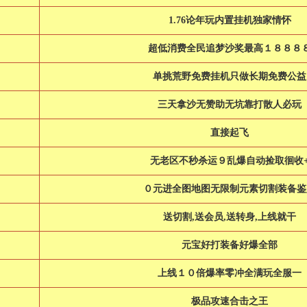
1.76论年玩内置挂机独家情怀
超低消费全民追梦沙奖最高１８８８
单挑荒野免费挂机只做长期免费公益
三天拿沙无赞助无坑靠打散人必玩
直接起飞
无老区不秒杀运９乱爆自动捡取徊收
０元进全图地图无限制元素切割装备鉴
送切割,送会员,送转身,上线就干
元宝好打装备好爆全部
上线１０倍爆率零冲全满玩全服一
极品攻速合击之王