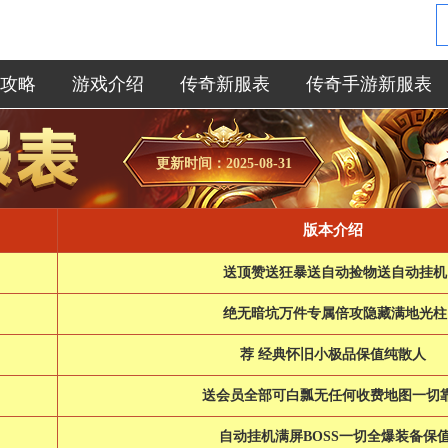
攻略
游戏介绍
传奇新服表
传奇手游新服表
更新时间：2025-08-31
版本介绍
送顶赞送狂暴送自动捡物送自动挂机
绝无暗坑万件专属倍攻隐藏满地光柱
荐 经典怀旧小极品保值纯散人
送会员全部可白瓢无任何收费地图一切
自动挂机满屏BOSS一切全爆装备保