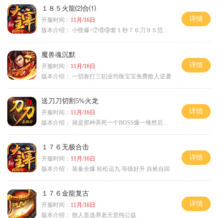
１８５火龍⑵合⑴
详情
开服时间：
11月/16日
版本介绍：
小怪爆+⑦⑧⑨套１秒７６刀９５范围捡
魔兽魂沉默
详情
开服时间：
11月/16日
版本介绍：
一切靠打三职业均衡宝宝免费散人逆袭
送刀刀切割5%火龙
详情
开服时间：
11月/16日
版本介绍：
就是那种弄死一个BOSS爆一堆然后就起飞
１７６无极合击
详情
开服时间：
11月/16日
版本介绍：
装备全爆.轻松运九.等级好升.自捡自回
１７６金龍复古
详情
开服时间：
11月/16日
版本介绍：
散人首选养老天堂纯公益