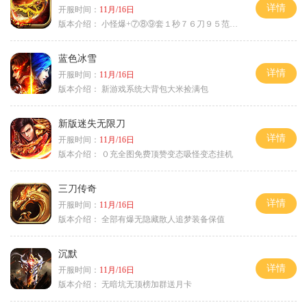
详情
开服时间：
11月/16日
版本介绍：
小怪爆+⑦⑧⑨套１秒７６刀９５范围捡
蓝色冰雪
详情
开服时间：
11月/16日
版本介绍：
新游戏系统大背包大米捡满包
新版迷失无限刀
详情
开服时间：
11月/16日
版本介绍：
０充全图免费顶赞变态吸怪变态挂机
三刀传奇
详情
开服时间：
11月/16日
版本介绍：
全部有爆无隐藏散人追梦装备保值
沉默
详情
开服时间：
11月/16日
版本介绍：
无暗坑无顶榜加群送月卡