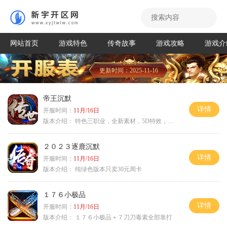
网站首页
游戏特色
传奇故事
游戏攻略
游戏介
更新时间：2025-11-16
帝王沉默
详情
开服时间：
11月/16日
版本介绍：
特色三职业，全新素材，5D特效，不卡图
２０２３逐鹿沉默
详情
开服时间：
11月/16日
版本介绍：
纯绿色版本只卖30元周卡
１７６小极品
详情
开服时间：
11月/16日
版本介绍：
１７６小极品＋７刀刀毒素全部靠打