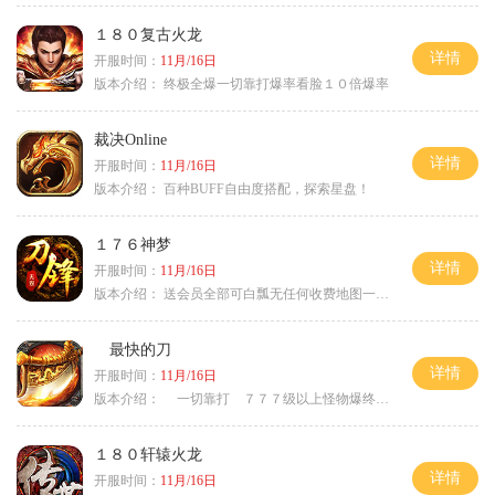
１８０复古火龙
详情
开服时间：
11月/16日
版本介绍：
终极全爆一切靠打爆率看脸１０倍爆率
裁决Online
详情
开服时间：
11月/16日
版本介绍：
百种BUFF自由度搭配，探索星盘！
１７６神梦
详情
开服时间：
11月/16日
版本介绍：
送会员全部可白瓢无任何收费地图一切靠打
最快的刀
详情
开服时间：
11月/16日
版本介绍：
一切靠打 ７７７级以上怪物爆终极
１８０轩辕火龙
详情
开服时间：
11月/16日