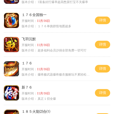
版本介绍：
1装备好打爆率超高憋尿打宝不关爆率
１７６全国独一
详情
开服时间：
11月/16日
版本介绍：
１７６单挑群怪地图超多
飞羽沉默
详情
开服时间：
11月/16日
版本介绍：
超多福利会员沙捐全部免费一切可打
１７６
详情
开服时间：
11月/16日
版本介绍：
爆终极武器爆终极衣服耐玩不累轻松满级
新７６
详情
开服时间：
11月/16日
版本介绍：
真正１切全爆
１８５火龍⑵合⑴